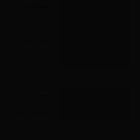
E : Environment
S : Social
G : Governance
ESG Policy
Anti drug campaign
Social Support